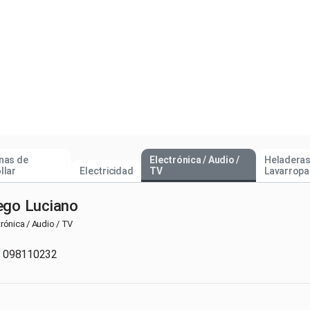
nas de
Electrónica / Audio /
Heladeras
llar
Electricidad
TV
Lavarropa
ego Luciano
trónica / Audio / TV
098110232