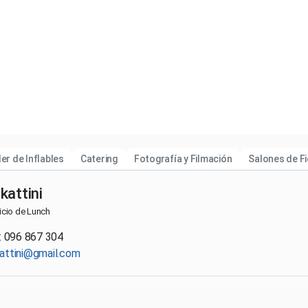
ler de Inflables
Catering
Fotografía y Filmación
Salones de F
kattini
icio de Lunch
.: 096 867 304
attini@gmail.com