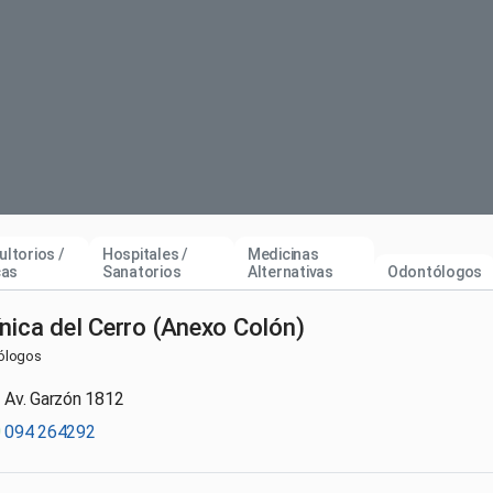
ltorios /
Hospitales /
Medicinas
cas
Sanatorios
Alternativas
Odontólogos
ínica del Cerro (Anexo Colón)
ólogos
Av. Garzón 1812
094 264292