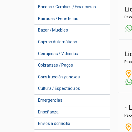
Bancos / Cambios / Financieras
Li
Psic
Barracas / Ferreterías
Bazar / Muebles
Cajeros Automáticos
Li
Cerrajerías / Vidrierías
Psic
Cobranzas / Pagos
Construcción y anexos
Cultura / Espectáculos
Emergencias
- 
Enseñanza
Psic
Envíos a domicilio