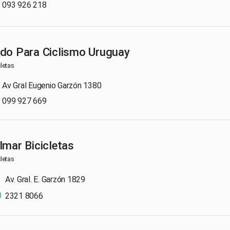
093 926 218
do Para Ciclismo Uruguay
cletas
Av Gral Eugenio Garzón 1380
099 927 669
lmar Bicicletas
cletas
Av. Gral. E. Garzón 1829
2321 8066