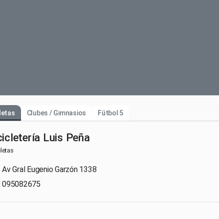
letas
Clubes / Gimnasios
Fútbol 5
cicletería Luis Peña
cletas
Av Gral Eugenio Garzón 1338
095082675