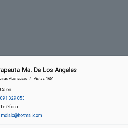
rapeuta Ma. De Los Angeles
inas Alternativas
Visitas: 1661
Colón
091 329 853
Teléfono
mdlalc@hotmail.com